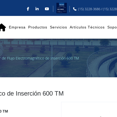
(15) 3228-3686 / (15) 322
Empresa
Productos
Servicios
Artículos Técnicos
Sopo
 de Flujo Electromagnético de Inserción 600 TM
co de Inserción 600 TM
00 TM