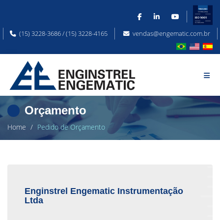
(15) 3228-3686 / (15) 3228-4165
vendas@engematic.com.br
Orçamento
Home
Pedido de Orçamento
Enginstrel Engematic Instrumentação
Ltda