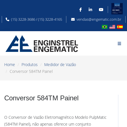
(15) 3228-3686 / (15) 3228-4165
vendas@engematic.com.br
Home
Produtos
Medidor de Vazão
Conversor 584TM Painel
Conversor 584TM Painel
O Conversor de Vazão Eletromagnético Modelo PulpMatic
(584TM Painel), não apenas oferece um conjunto