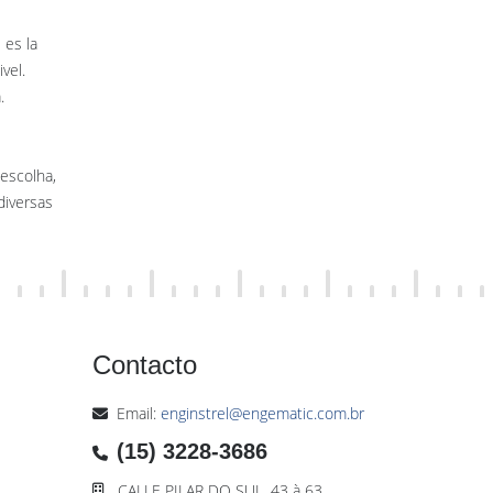
 es la
vel.
.
escolha,
diversas
Contacto
Email:
enginstrel@engematic.com.br
(15) 3228-3686
CALLE PILAR DO SUL, 43 à 63