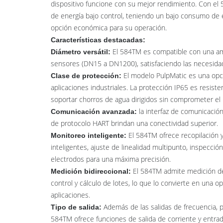
dispositivo funcione con su mejor rendimiento. Con e
de energía bajo control, teniendo un bajo consumo de e
opción económica para su operación.
Características destacadas:
El 584TM es compatible con una am
Diámetro versátil:
sensores (DN15 a DN1200), satisfaciendo las necesidad
El modelo PulpMatic es una opci
Clase de protección:
aplicaciones industriales. La protección IP65 es resist
soportar chorros de agua dirigidos sin comprometer el
la interfaz de comunicación
Comunicación avanzada:
de protocolo HART brindan una conectividad superior.
El 584TM ofrece recopilación 
Monitoreo inteligente:
inteligentes, ajuste de linealidad multipunto, inspección
electrodos para una máxima precisión.
El 584TM admite medición de f
Medición bidireccional:
control y cálculo de lotes, lo que lo convierte en una op
aplicaciones.
Además de las salidas de frecuencia, pu
Tipo de salida:
584TM ofrece funciones de salida de corriente y entra