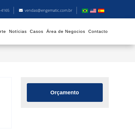
8-4165
vendas@engematic.com.br
rte
Notícias
Casos
Área de Negocios
Contacto
Orçamento