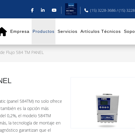
(15) 3228-3686 / (15) 322
Empresa
Productos
Servicios
Artículos Técnicos
Sopo
 de Flujo 584 TM PANEL
ANEL
atic (panel 584TM) no solo ofrece
e también es la opción más
 del 0,2%, el modelo 584TM
ás, la tecnología de montaje en
agnóstico garantizan que el